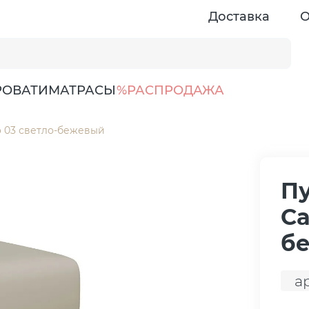
Доставка
О
РОВАТИ
МАТРАСЫ
%РАСПРОДАЖА
o 03 светло-бежевый
Пу
Ca
б
а