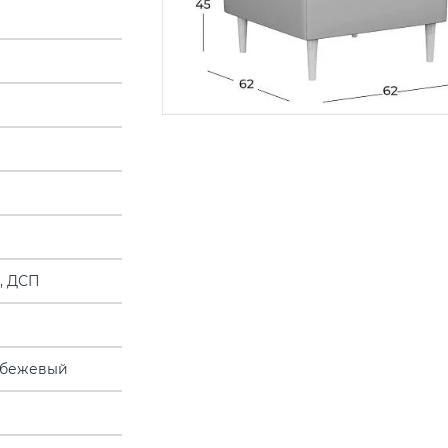
, ДСП
-бежевый