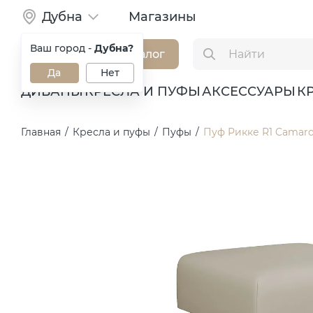
Дубна
Магазины
Ваш город -
Дубна?
Каталог
Да
Нет
ДИВАНЫ
КРЕСЛА И ПУФЫ
АКСЕССУАРЫ
К
Главная
/
Кресла и пуфы
/
Пуфы
/
Пуф Рикке R1 Camar