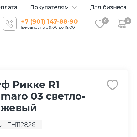
плата
Покупателям
Для бизнеса
+7 (901) 147-88-90
0
0
Ежедневно с 9:00 до 18:00
ф Рикке R1
maro 03 светло-
ежевый
рт. FH112826