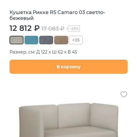
Кушетка Рикке R5 Camaro 03 светло-
бежевый
12 812 ₽
17 083 ₽
-25%
+35
Размер, см: Д 122 х Ш 62 х В 45
В корзину