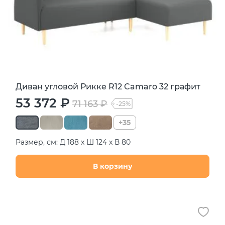
Диван угловой Рикке R12 Camaro 32 графит
53 372 ₽
71 163 ₽
-25%
+35
Размер, см: Д 188 х Ш 124 х В 80
В корзину