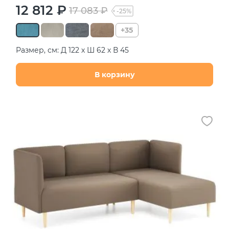
12 812 ₽
17 083 ₽
-25%
+35
Размер, см: Д 122 х Ш 62 х В 45
В корзину