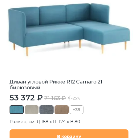
Диван угловой Рикке R12 Camaro 21
бирюзовый
53 372 ₽
71 163 ₽
-25%
+35
Размер, см: Д 188 х Ш 124 х В 80
В корзину