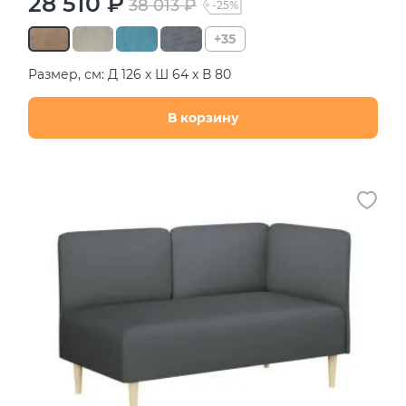
28 510 ₽
38 013 ₽
-25%
+35
Размер, см: Д 126 х Ш 64 х В 80
В корзину