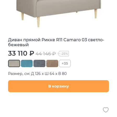
Диван прямой Рикке R11 Camaro 03 светло-
бежевый
33 110 ₽
44 146 ₽
-25%
+35
Размер, см: Д 126 х Ш 64 х В 80
В корзину