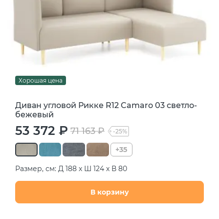
Хорошая цена
Диван угловой Рикке R12 Camaro 03 светло-
бежевый
53 372 ₽
71 163 ₽
-25%
+35
Размер, см: Д 188 х Ш 124 х В 80
В корзину