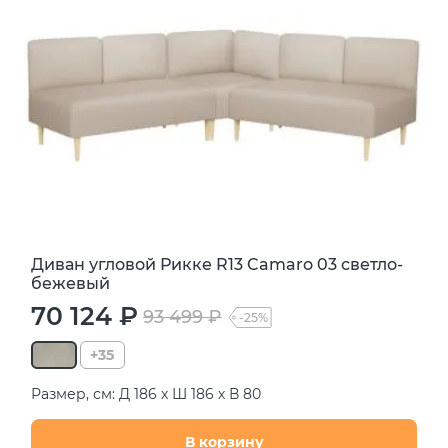
Диван угловой Рикке R13 Camaro 03 светло-
бежевый
70 124 ₽
93 499 ₽
-25%
+35
Размер, см: Д 186 х Ш 186 х В 80
В корзину