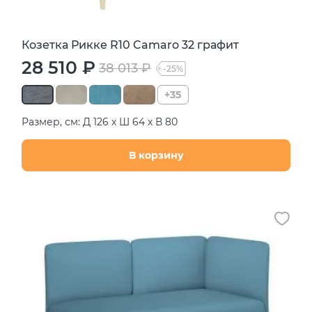
Козетка Рикке R10 Camaro 32 графит
28 510 ₽
38 013 ₽
-25%
+35
Размер, см: Д 126 х Ш 64 х В 80
В корзину