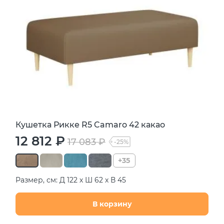
Кушетка Рикке R5 Camaro 42 какао
12 812 ₽
17 083 ₽
-25%
+35
Размер, см: Д 122 х Ш 62 х В 45
В корзину