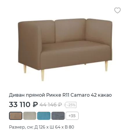
Диван прямой Рикке R11 Camaro 42 какао
33 110 ₽
44 146 ₽
-25%
+35
Размер, см: Д 126 х Ш 64 х В 80