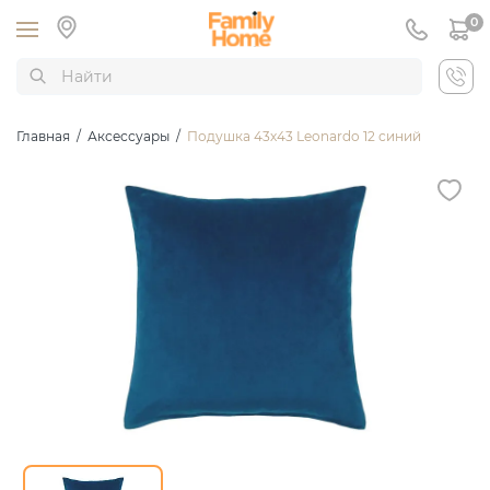
0
Главная
/
Аксессуары
/
Подушка 43х43 Leonardo 12 синий