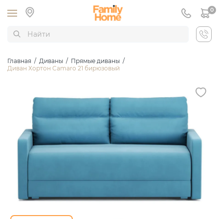
0
Главная
/
Диваны
/
Прямые диваны
/
Диван Хортон Camaro 21 бирюзовый