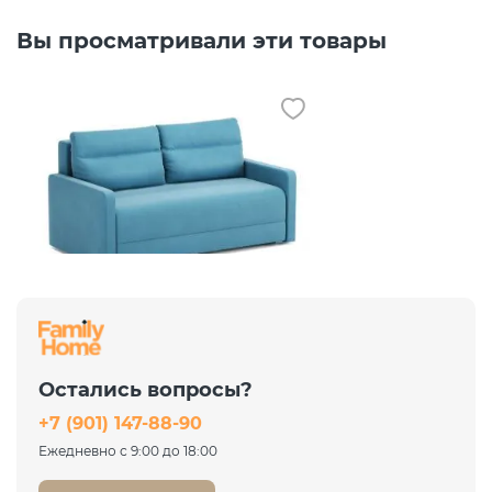
Вы просматривали эти товары
Диван Хортон Camaro 21
бирюзовый
Аккордеон евро
Остались вопросы?
35 451 ₽
+7 (901) 147-88-90
47 268 ₽
-25%
Ежедневно с 9:00 до 18:00