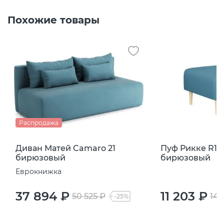
Похожие товары
Распродажа
Диван Матей Camaro 21
Пуф Рикке R1 
бирюзовый
бирюзовый
Еврокнижка
37 894 ₽
11 203 ₽
50 525 ₽
14 
-25%