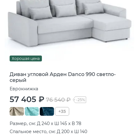
Хорошая цена
Диван угловой Арден Danco 990 светло-
серый
Еврокнижка
57 405 ₽
76 540 ₽
-25%
+35
Размер, см: Д 240 х Ш 145 х В 78
Спальное место, см: Д 200 х Ш 140