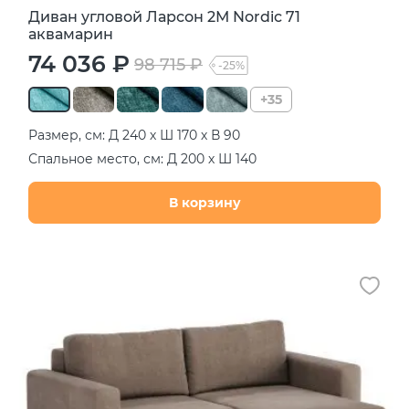
Диван угловой Ларсон 2М Nordic 71
аквамарин
74 036 ₽
98 715 ₽
-25%
+35
Размер, см: Д 240 х Ш 170 х В 90
Спальное место, см: Д 200 х Ш 140
В корзину