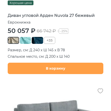
Хорошая цена
Диван угловой Арден Nuvola 27 бежевый
Еврокнижка
50 057 ₽
66 742 ₽
-25%
+35
Размер, см: Д 240 х Ш 145 х В 78
Спальное место, см: Д 200 х Ш 140
В корзину