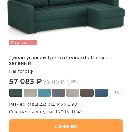
Распродажа
Диван угловой Тренто Leonardo 11 темно-
зеленый
Пантограф
57 083 ₽
76 110 ₽
-25%
+35
Размер, см: Д 233 х Ш 145 х В 90
Спальное место, см: Д 200 х Ш 143
В корзину