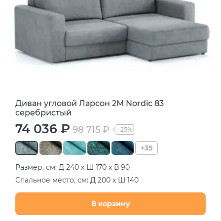
Диван угловой Ларсон 2М Nordic 83
серебристый
74 036 ₽
98 715 ₽
-25%
+35
Размер, см: Д 240 х Ш 170 х В 90
Спальное место, см: Д 200 х Ш 140
В корзину