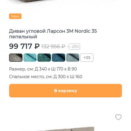
New
Диван угловой Ларсон 3М Nordic 35
пепельный
99 717 ₽
132 956 ₽
-25%
+35
Размер, см: Д 340 х Ш 170 х В 90
Спальное место, см: Д 300 х Ш 160
В корзину