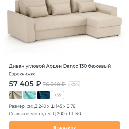
Диван угловой Арден Danco 130 бежевый
Еврокнижка
57 405 ₽
76 540 ₽
-25%
+35
Размер, см: Д 240 х Ш 145 х В 78
Спальное место, см: Д 200 х Ш 140
В корзину