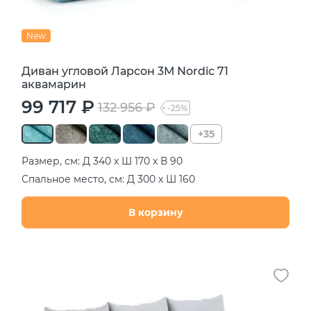
New
Диван угловой Ларсон 3М Nordic 71
аквамарин
99 717 ₽
132 956 ₽
-25%
+35
Размер, см: Д 340 х Ш 170 х В 90
Спальное место, см: Д 300 х Ш 160
В корзину