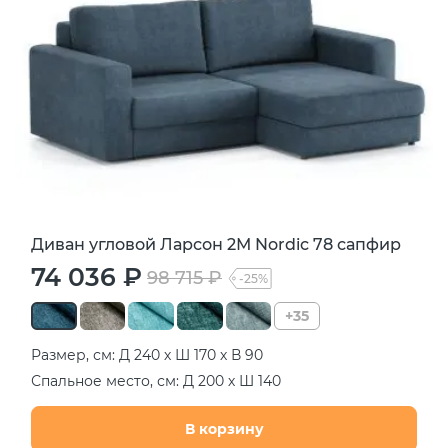
Диван угловой Ларсон 2М Nordic 78 сапфир
74 036 ₽
98 715 ₽
-25%
+35
Размер, см: Д 240 х Ш 170 х В 90
Спальное место, см: Д 200 х Ш 140
В корзину